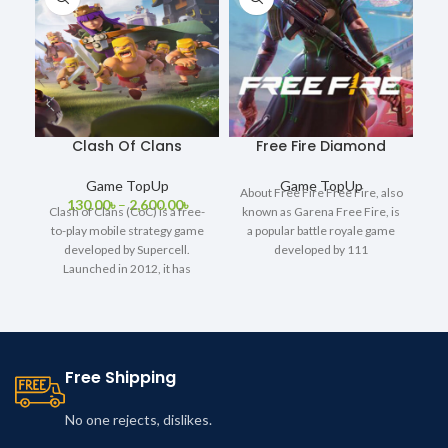
Clash Of Clans
Free Fire Diamond
Game TopUp
Game TopUp
About Free Fire Free Fire, also
130.00
৳
–
2,600.00
৳
Clash of Clans (CoC) is a free-
known as Garena Free Fire, is
to-play mobile strategy game
a popular battle royale game
Ar
developed by Supercell.
developed by 111
Launched in 2012, it has
o
become one
Free Shipping
No one rejects, dislikes.