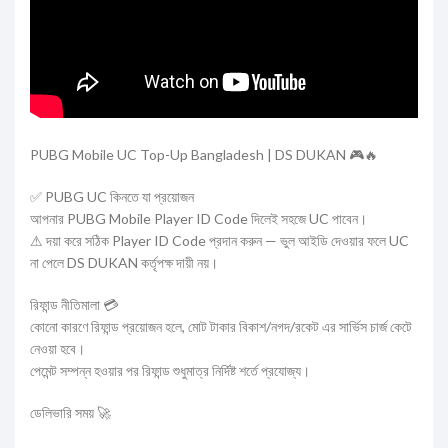
PUBG Mobile UC Top-Up Bangladesh | DS DUKAN 🎮🔥
✅ PUBG UC কিনতে যা প্রয়োজন
আপনার PUBG Mobile Player ID Code দিলেই সহজে UC পাবেন।
⚠ দয়া করে সঠিক Player ID Code প্রদান করুন — ভুল আইডি দেওয়ার ফলে UC
না পেলে DS DUKAN কর্তৃপক্ষ দায়ী নয়।
রিফান্ড নীতিমালা 💳
কোনো কারণে রিফান্ড প্রয়োজন হলে, মোট টাকার বিকাশ/নগদ/রকেট এর সার্ভিস চার্জ কেটে
নেওয়া হবে।
পেমেন্ট সম্পন্ন হওয়ার পর রিফান্ড শুধুমাত্র নির্দিষ্ট শর্তে প্রযোজ্য।
ডেলিভারি সময় 🚀