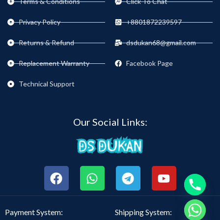
Terms & Conditions
Click To Chat
Privacy Policy
+8801872239597
Returns & Refund
dsdukan68@gmail.com
Replacement Warranty
Facebook Page
Technical Support
Our Social Links:
chaty
Payment System:
Shipping System: