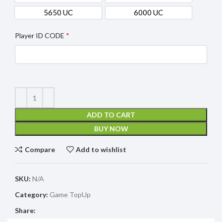
2550 UC
5350 UC
5650 UC
6000 UC
5650 UC
6000 UC
Player ID CODE
*
ADD TO CART
BUY NOW
Compare
Add to wishlist
SKU:
N/A
Category:
Game TopUp
Share: