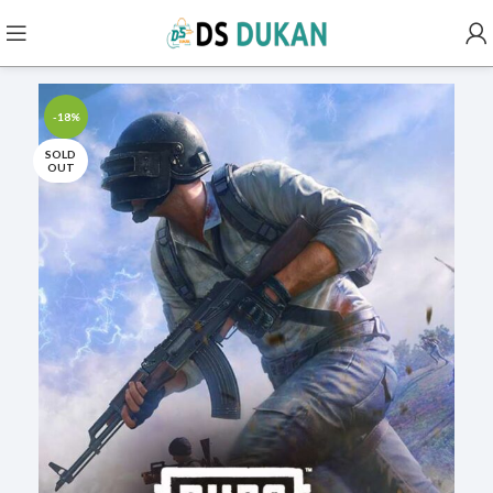
-18%
SOLD
OUT