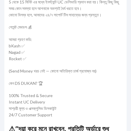
5 থেকে 15 মিনিট এর মধ্যে ইনস্ট্যান্ট UC ডেলিভারি প্রদান করা হয়। কিন্তু কিছু কিছু
সময় কোন সমস্যা হলে আপনাকে অবশ্যই ধৈর্য ধরতে হবে।
কোনো বিলম্ব হলে, আমাদের ২৪/৭ সাপোর্ট টিম সাহায্যের জন্য প্রস্তুত।
পেমেন্ট মেথডস 💰
আমরা গ্রহণ করি:
bKash ✅
Nagad ✅
Rocket ✅
(Send Money খরচ নেই — কোনো অতিরিক্ত চার্জ প্রযোজ্য নয়)
কেন DS DUKAN? 🏆
100% Trusted & Secure
Instant UC Delivery
সাশ্রয়ী মূল্য ও এক্সক্লুসিভ ডিসকাউন্ট
24/7 Customer Support
⚠”দয়া করে মনে রাখবেন, প্রতিটি অর্ডারে শুধু