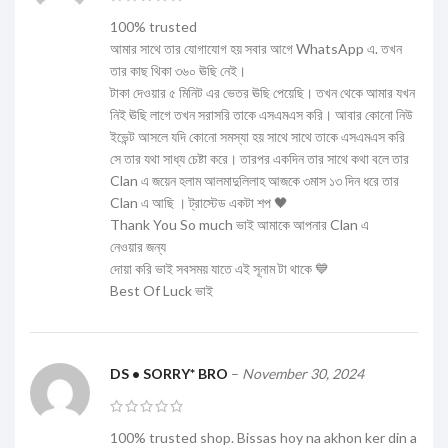
100% trusted
আমার সাথে তার যোগাযোগ হয় সবার আগে WhatsApp এ. তখন
তার কাছ থিকা ৩৬০ ঊছি নেই।
টাকা দেওয়ার ৫ মিনিট এর ভেতর ঊছি পেয়েছি। তখন থেকে আমার যখন
নিই ঊছি লাগে তখন সরাসরি তাকে এসএমএস করি। আবার কোনো নিউ
ইভেন্ট আসলে যদি কোনো সমস্যা হয় সাথে সাথে তাকে এসএমএস করি
সে তার যথা সাধ্য চেষ্টা করে। তারপর একদিন তার সাথে কথা বলে তার
Clan এ জয়েন হলাম আলমাদুলিলাহ আজকে ৩মাস ১৩ দিন ধরে তার
Clan এ আছি । ট্রাস্টেড একটা শপ 🖤
Thank You So much ভাই আমাকে আপনার Clan এ
নেওয়ার জন্য
দোয়া করি ভাই সবসময় যাতে এই সূনাম টা থাকে 💙
Best Of Luck ভাই
DS • SORRY* BRO
–
November 30, 2024
100% trusted shop. Bissas hoy na akhon ker din a