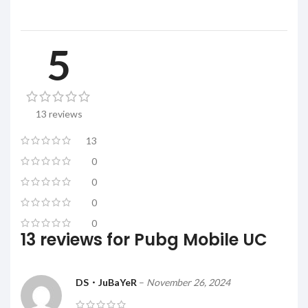
5
13 reviews
13
0
0
0
0
13 reviews for
Pubg Mobile UC
DS・JuBaYeR
–
November 26, 2024