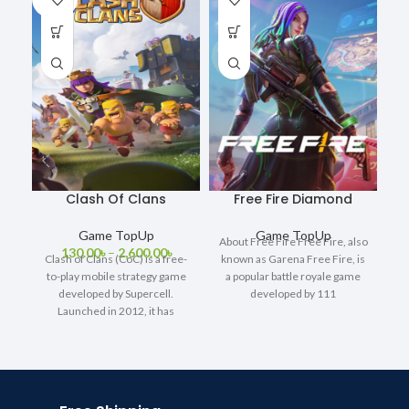
OUT
Clash Of Clans
Free Fire Diamond
Game TopUp
Game TopUp
About Free Fire Free Fire, also
130.00
৳
–
2,600.00
৳
Clash of Clans (CoC) is a free-
known as Garena Free Fire, is
to-play mobile strategy game
a popular battle royale game
Ar
developed by Supercell.
developed by 111
Launched in 2012, it has
o
become one