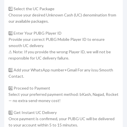
1️⃣ Select the UC Package
Choose your desired Unknown Cash (UC) denomination from
our available packages.
2️⃣ Enter Your PUBG Player ID
Provide your correct PUBG Mobile Player ID to ensure
smooth UC delivery.
⚠ Note: If you provide the wrong Player ID, we will not be
responsible for UC delivery failure.
3️⃣ Add your WhatsApp number+Gmail For any issu Smooth
Contact.
4️⃣ Proceed to Payment
Select your preferred payment method: bKash, Nagad, Rocket
— no extra send-money cost!
5️⃣ Get Instant UC Delivery
Once payment is confirmed, your PUBG UC will be delivered
to your account within 5 to 15 minutes.