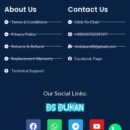
About Us
Contact Us
Terms & Conditions
Click To Chat
Privacy Policy
+8801872239597
Returns & Refund
dsdukan68@gmail.com
Replacement Warranty
Facebook Page
Technical Support
Our Social Links: