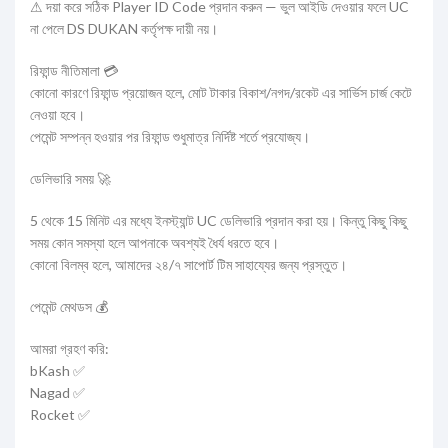
⚠ দয়া করে সঠিক Player ID Code প্রদান করুন — ভুল আইডি দেওয়ার ফলে UC
না পেলে DS DUKAN কর্তৃপক্ষ দায়ী নয়।
রিফান্ড নীতিমালা 💳
কোনো কারণে রিফান্ড প্রয়োজন হলে, মোট টাকার বিকাশ/নগদ/রকেট এর সার্ভিস চার্জ কেটে
নেওয়া হবে।
পেমেন্ট সম্পন্ন হওয়ার পর রিফান্ড শুধুমাত্র নির্দিষ্ট শর্তে প্রযোজ্য।
ডেলিভারি সময় 🚀
5 থেকে 15 মিনিট এর মধ্যে ইনস্ট্যান্ট UC ডেলিভারি প্রদান করা হয়। কিন্তু কিছু কিছু
সময় কোন সমস্যা হলে আপনাকে অবশ্যই ধৈর্য ধরতে হবে।
কোনো বিলম্ব হলে, আমাদের ২৪/৭ সাপোর্ট টিম সাহায্যের জন্য প্রস্তুত।
পেমেন্ট মেথডস 💰
আমরা গ্রহণ করি:
bKash ✅
Nagad ✅
Rocket ✅