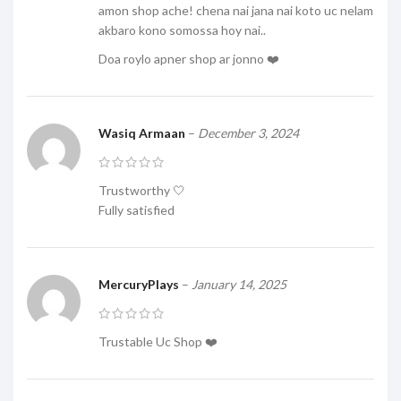
amon shop ache! chena nai jana nai koto uc nelam
akbaro kono somossa hoy nai..
Doa roylo apner shop ar jonno ❤️
Wasiq Armaan
–
December 3, 2024
Trustworthy 🤍
Fully satisfied
MercuryPlays
–
January 14, 2025
Trustable Uc Shop ❤️