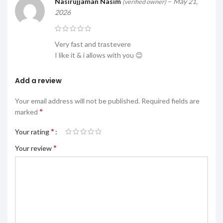
Nasirujjaman Nasim
–
May 21,
(verified owner)
2026
Very fast and trastevere
I like it & i allows with you 😊
Add a review
Your email address will not be published.
Required fields are
*
marked
*
Your rating
*
Your review